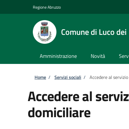
Salta al contenuto principale
Skip to footer content
Regione Abruzzo
Comune di Luco dei
Amministrazione
Novità
Serv
Briciole di pane
Home
/
Servizi sociali
/
Accedere al servizio
Accedere al serviz
domiciliare