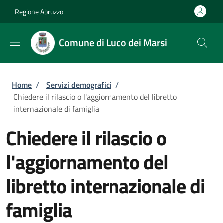
Salta al contenuto principale
Skip to footer content
Regione Abruzzo
Comune di Luco dei Marsi
Briciole di pane
Home
/
Servizi demografici
/
Chiedere il rilascio o l'aggiornamento del libretto
internazionale di famiglia
Chiedere il rilascio o
l'aggiornamento del
libretto internazionale di
famiglia