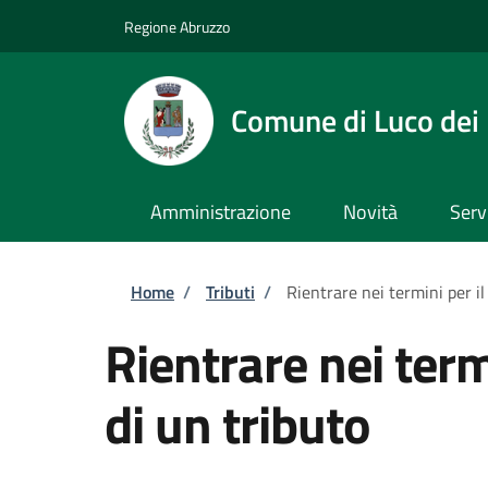
Salta al contenuto principale
Skip to footer content
Regione Abruzzo
Comune di Luco dei
Amministrazione
Novità
Serv
Briciole di pane
Home
/
Tributi
/
Rientrare nei termini per i
Rientrare nei ter
di un tributo