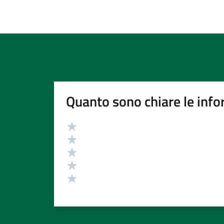
Quanto sono chiare le info
Valutazione
Valuta 5 stelle su 5
Valuta 4 stelle su 5
Valuta 3 stelle su 5
Valuta 2 stelle su 5
Valuta 1 stelle su 5