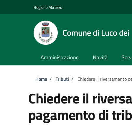
Salta al contenuto principale
Skip to footer content
Regione Abruzzo
Comune di Luco dei
Amministrazione
Novità
Serv
Briciole di pane
Home
/
Tributi
/
Chiedere il riversamento de
Chiedere il river
pagamento di trib