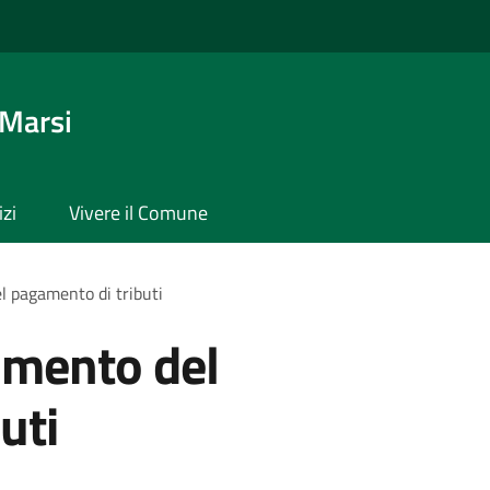
 Marsi
izi
Vivere il Comune
l pagamento di tributi
samento del
uti