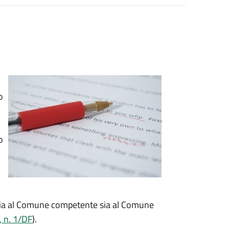
o
o
 sia al Comune competente sia al Comune
, n. 1/DF
).