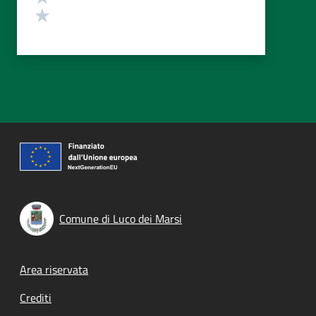
Valuta 1 stelle su 5
Comune di Luco dei Marsi
Footer menu
Area riservata
Crediti