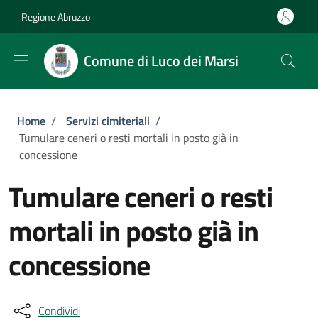
Salta al contenuto principale
Skip to footer content
Regione Abruzzo
Comune di Luco dei Marsi
Briciole di pane
Home
/
Servizi cimiteriali
/
Tumulare ceneri o resti mortali in posto già in
concessione
Tumulare ceneri o resti
mortali in posto già in
concessione
Condividi