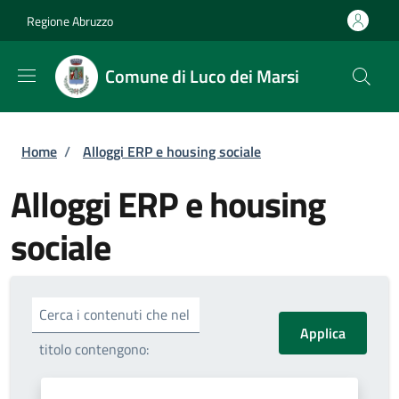
Salta al contenuto principale
Skip to footer content
Regione Abruzzo
Comune di Luco dei Marsi
Briciole di pane
Home
/
Alloggi ERP e housing sociale
Alloggi ERP e housing
sociale
Cerca i contenuti che nel
titolo contengono: