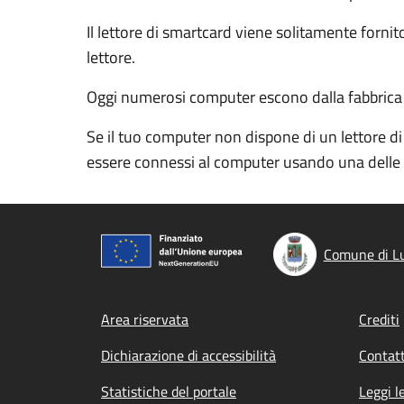
Il lettore di smartcard viene solitamente forn
lettore.
Oggi numerosi computer escono dalla fabbrica con
Se il tuo computer non dispone di un lettore di
essere connessi al computer usando una delle 
Comune di Lu
Footer menu
Area riservata
Crediti
Dichiarazione di accessibilità
Contatt
Statistiche del portale
Leggi l