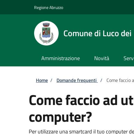
Salta al contenuto principale
Skip to footer content
Regione Abruzzo
Comune di Luco dei
Amministrazione
Novità
Serv
Briciole di pane
Home
/
Domande frequenti
/
Come faccio a
Come faccio ad ut
computer?
Per utilizzare una smartcard il tuo computer d