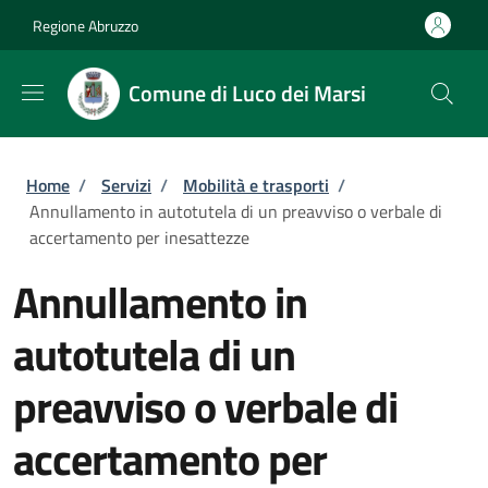
Salta al contenuto principale
Skip to footer content
Regione Abruzzo
Comune di Luco dei Marsi
Briciole di pane
Home
/
Servizi
/
Mobilità e trasporti
/
Annullamento in autotutela di un preavviso o verbale di
accertamento per inesattezze
Annullamento in
autotutela di un
preavviso o verbale di
accertamento per