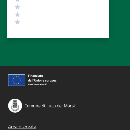
Valuta 3 stelle su 5
Valuta 2 stelle su 5
Valuta 1 stelle su 5
Comune di Luco dei Marsi
Footer menu
Area riservata