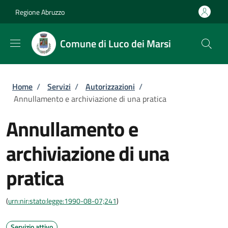
Salta al contenuto principale
Skip to footer content
Regione Abruzzo
Comune di Luco dei Marsi
Briciole di pane
Home
/
Servizi
/
Autorizzazioni
/
Annullamento e archiviazione di una pratica
Annullamento e
archiviazione di una
pratica
(
urn:nir:stato:legge:1990-08-07;241
)
Servizio attivo