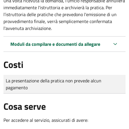
Una volta ricevuta la domanda, l'ufficio responsabile annullerà
immediatamente l'istruttoria e archivierà la pratica. Per
l’istruttoria delle pratiche che prevedono l'emissione di un
provvedimento finale, verrà semplicemente confermata
l'avvenuta archiviazione.
Moduli da compilare e documenti da allegare
Costi
Tipo di pagamento
Importo
La presentazione della pratica non prevede alcun
pagamento
Cosa serve
Per accedere al servizio, assicurati di avere: