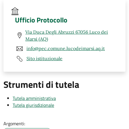
Ufficio Protocollo
Via Duca Degli Abruzzi 67056 Luco dei
Marsi (AQ)
info@pec.comune.lucodeimarsi.aq.it
Sito istituzionale
Strumenti di tutela
Tutela amministrativa
Tutela giurisdizionale
Argomenti: