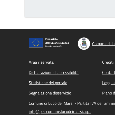
Comune di Lu
Footer menu
Area riservata
Crediti
Dichiarazione di accessibilità
Contatt
Statistiche del portale
Leggi l
Segnalazione disservizio
Piano d
Comune di Luco dei Marsi - Partita IVA dell'amm
info@pec.comune.lucodeimarsi.aq.it