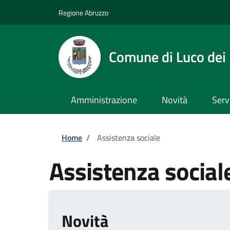
Salta al contenuto principale
Skip to footer content
Regione Abruzzo
Comune di Luco dei
Amministrazione
Novità
Serv
Briciole di pane
Home
/
Assistenza sociale
Assistenza social
Novità