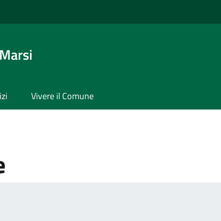
 Marsi
izi
Vivere il Comune
e