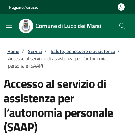
Salta al contenuto principale
Skip to footer content
Regione Abruzzo
Comune di Luco dei Marsi
Briciole di pane
Home
/
Servizi
/
Salute, benessere e assistenza
/
Accesso al servizio di assistenza per l’autonomia
personale (SAAP)
Accesso al servizio di
assistenza per
l’autonomia personale
(SAAP)